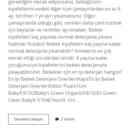
gerektiğini merak ediyorsanız, bebeğinizin
kıyafetlerini evdeki diğer tüm çamaşırlardan en az 6
ay, tercihen 1 yıl ayrı yıkamalısınız. Diğer
çamaşırlarda olduğu gibi, renkleri daha canlı tutmak
için beyazlar ve renkliler ayrılmalıdır. Bebek
kıyafetleri kaç yaşında normal deterjanla yıkanır
Kadınlar Kulübü? Bebek kıyafetleri kaç yaşına kadar
normal deterjanla yıkanabilir? Annelerin en çok
merak ettiği sorulardan biridir. 6 yaşına kadar
çocuğunuzun kıyafetlerini bebek deterjanıyla
yıkayabilirsiniz. Bebekler için en iyi deterjan hangisi?
En İyi Bebek Deterjanı ÖnerileriHayırEn İyi Bebek
Deterjanı ÖnerileriEditör Puanı1Uni
Baby9.9/102Baby’s Green Organic9.8/103U Green
Clean Baby9.7/104Chicco9. Uni…
Bebek
Devamını okuyun
2 Yorum
Çamaşır
Deterjanı