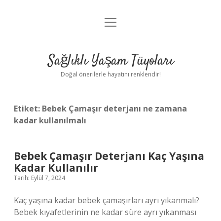
menüyü
Anasayfa
aç
Gizlilik Politikası
Sağlıklı Yaşam Tüyoları
Yasal Uyarı
Doğal önerilerle hayatını renklendir!
Hakkımızda
Etiket:
Bebek Çamaşır deterjanı ne zamana
kadar kullanılmalı
Bebek Çamaşır Deterjanı Kaç Yaşına
Kadar Kullanılır
Tarih: Eylül 7, 2024
Kaç yaşına kadar bebek çamaşırları ayrı yıkanmalı?
Bebek kıyafetlerinin ne kadar süre ayrı yıkanması