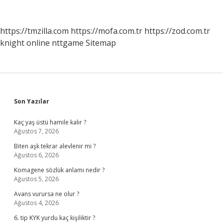
Kaç
Yaşına
Kadar
https://tmzilla.com
https://mofa.com.tr
https://zod.com.tr
Kullanılır
knight online
nttgame
Sitemap
Sidebar
Son Yazılar
Kaç yaş üstü hamile kalır ?
Ağustos 7, 2026
Biten aşk tekrar alevlenir mi ?
Ağustos 6, 2026
Komagene sözlük anlamı nedir ?
Ağustos 5, 2026
Avans vurursa ne olur ?
Ağustos 4, 2026
6. tip KYK yurdu kaç kişiliktir ?