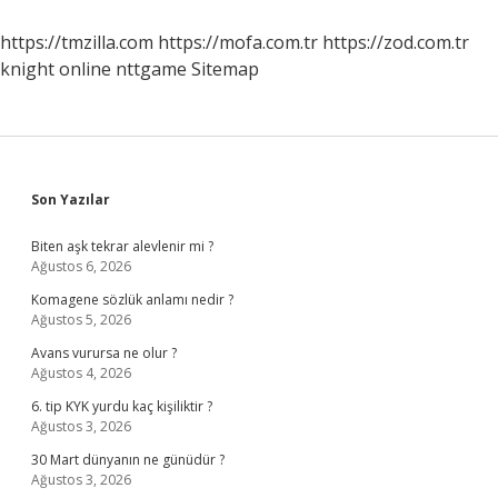
Ilk
Yardım
https://tmzilla.com
https://mofa.com.tr
https://zod.com.tr
Uygulamalarından
knight online
nttgame
Sitemap
Hangisi
Yapılır
Sidebar
Son Yazılar
Biten aşk tekrar alevlenir mi ?
Ağustos 6, 2026
Komagene sözlük anlamı nedir ?
Ağustos 5, 2026
Avans vurursa ne olur ?
Ağustos 4, 2026
6. tip KYK yurdu kaç kişiliktir ?
Ağustos 3, 2026
30 Mart dünyanın ne günüdür ?
Ağustos 3, 2026