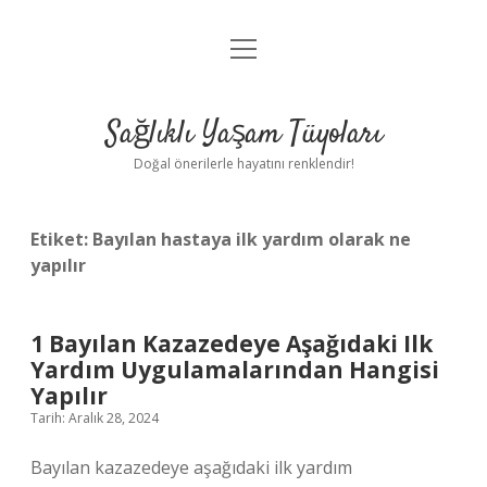
menüyü
Anasayfa
aç
Gizlilik Politikası
Sağlıklı Yaşam Tüyoları
Yasal Uyarı
Doğal önerilerle hayatını renklendir!
Hakkımızda
Etiket:
Bayılan hastaya ilk yardım olarak ne
yapılır
1 Bayılan Kazazedeye Aşağıdaki Ilk
Yardım Uygulamalarından Hangisi
Yapılır
Tarih: Aralık 28, 2024
Bayılan kazazedeye aşağıdaki ilk yardım