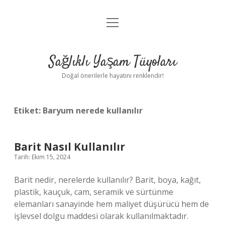
menüyü
Anasayfa
aç
Gizlilik Politikası
Sağlıklı Yaşam Tüyoları
Yasal Uyarı
Doğal önerilerle hayatını renklendir!
Hakkımızda
Etiket:
Baryum nerede kullanılır
Barit Nasıl Kullanılır
Tarih: Ekim 15, 2024
Barit nedir, nerelerde kullanılır? Barit, boya, kağıt,
plastik, kauçuk, cam, seramik ve sürtünme
elemanları sanayinde hem maliyet düşürücü hem de
işlevsel dolgu maddesi olarak kullanılmaktadır.