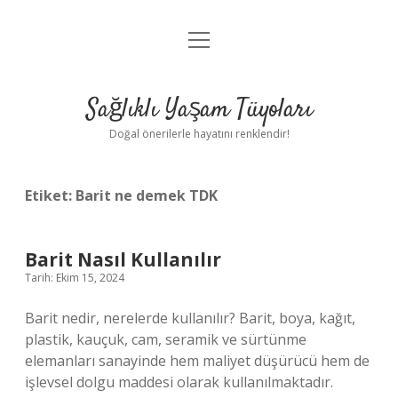
menüyü
Anasayfa
aç
Gizlilik Politikası
Sağlıklı Yaşam Tüyoları
Yasal Uyarı
Doğal önerilerle hayatını renklendir!
Hakkımızda
Etiket:
Barit ne demek TDK
Barit Nasıl Kullanılır
Tarih: Ekim 15, 2024
Barit nedir, nerelerde kullanılır? Barit, boya, kağıt,
plastik, kauçuk, cam, seramik ve sürtünme
elemanları sanayinde hem maliyet düşürücü hem de
işlevsel dolgu maddesi olarak kullanılmaktadır.