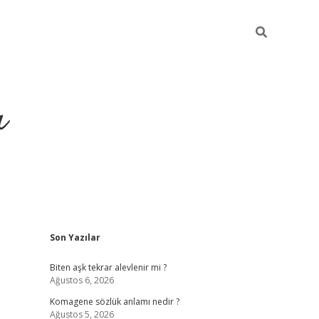
ı
Sidebar
Son Yazılar
vdcasino giriş
Biten aşk tekrar alevlenir mi ?
Ağustos 6, 2026
Komagene sözlük anlamı nedir ?
Ağustos 5, 2026