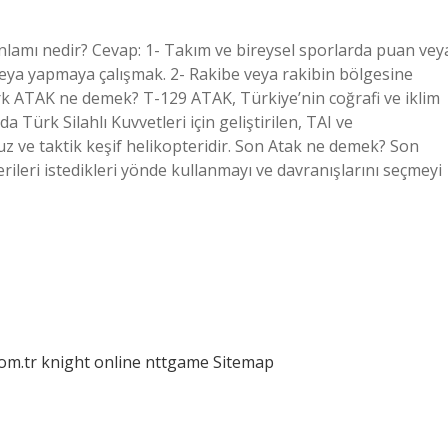
nlamı nedir? Cevap: 1- Takım ve bireysel sporlarda puan vey
 veya yapmaya çalışmak. 2- Rakibe veya rakibin bölgesine
rk ATAK ne demek? T-129 ATAK, Türkiye’nin coğrafi ve iklim
ürk Silahlı Kuvvetleri için geliştirilen, TAI ve
z ve taktik keşif helikopteridir. Son Atak ne demek? Son
ileri istedikleri yönde kullanmayı ve davranışlarını seçmeyi
com.tr
knight online
nttgame
Sitemap