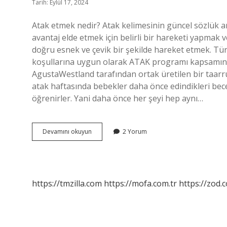
Tarih: Eylül 17, 2024
Atak etmek nedir? Atak kelimesinin güncel sözlük a
avantaj elde etmek için belirli bir hareketi yapmak
doğru esnek ve çevik bir şekilde hareket etmek. Tü
koşullarına uygun olarak ATAK programı kapsamında T
AgustaWestland tarafından ortak üretilen bir taarru
atak haftasında bebekler daha önce edindikleri becer
öğrenirler. Yani daha önce her şeyi hep aynı…
Atak
Devamını okuyun
2 Yorum
Yapmak
Ne
Demek
https://tmzilla.com
https://mofa.com.tr
https://zod.