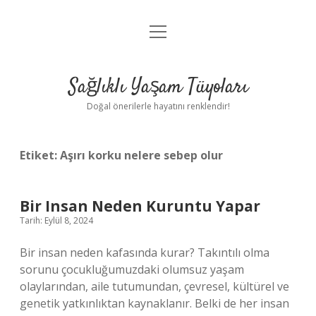
menüyü
Anasayfa
aç
Gizlilik Politikası
Sağlıklı Yaşam Tüyoları
Yasal Uyarı
Doğal önerilerle hayatını renklendir!
Hakkımızda
Etiket:
Aşırı korku nelere sebep olur
Bir Insan Neden Kuruntu Yapar
Tarih: Eylül 8, 2024
Bir insan neden kafasında kurar? Takıntılı olma
sorunu çocukluğumuzdaki olumsuz yaşam
olaylarından, aile tutumundan, çevresel, kültürel ve
genetik yatkınlıktan kaynaklanır. Belki de her insan