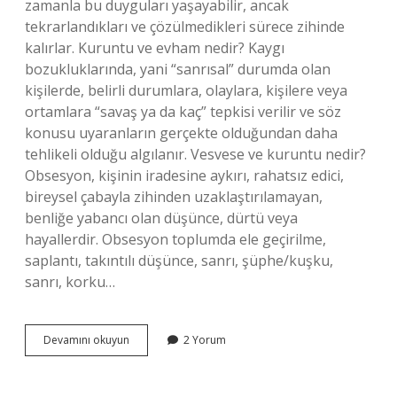
zamanla bu duyguları yaşayabilir, ancak
tekrarlandıkları ve çözülmedikleri sürece zihinde
kalırlar. Kuruntu ve evham nedir? Kaygı
bozukluklarında, yani “sanrısal” durumda olan
kişilerde, belirli durumlara, olaylara, kişilere veya
ortamlara “savaş ya da kaç” tepkisi verilir ve söz
konusu uyaranların gerçekte olduğundan daha
tehlikeli olduğu algılanır. Vesvese ve kuruntu nedir?
Obsesyon, kişinin iradesine aykırı, rahatsız edici,
bireysel çabayla zihinden uzaklaştırılamayan,
benliğe yabancı olan düşünce, dürtü veya
hayallerdir. Obsesyon toplumda ele geçirilme,
saplantı, takıntılı düşünce, sanrı, şüphe/kuşku,
sanrı, korku…
Bir
Devamını okuyun
2 Yorum
Insan
Neden
Kuruntu