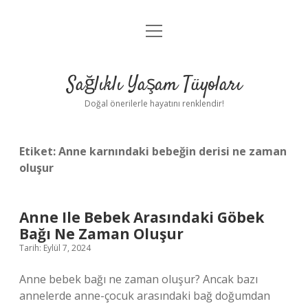
menüyü
Anasayfa
aç
Gizlilik Politikası
Sağlıklı Yaşam Tüyoları
Yasal Uyarı
Doğal önerilerle hayatını renklendir!
Hakkımızda
Etiket:
Anne karnındaki bebeğin derisi ne zaman
oluşur
Anne Ile Bebek Arasındaki Göbek
Bağı Ne Zaman Oluşur
Tarih: Eylül 7, 2024
Anne bebek bağı ne zaman oluşur? Ancak bazı
annelerde anne-çocuk arasındaki bağ doğumdan