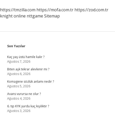
Göbek
Bağı
https://tmzilla.com
https://mofa.com.tr
https://zod.com.tr
Ne
knight online
nttgame
Sitemap
Zaman
Oluşur
Sidebar
Son Yazılar
Kaç yaş üstü hamile kalır ?
Ağustos 7, 2026
Biten aşk tekrar alevlenir mi ?
Ağustos 6, 2026
Komagene sözlük anlamı nedir ?
Ağustos 5, 2026
Avans vurursa ne olur ?
Ağustos 4, 2026
6. tip KYK yurdu kaç kişiliktir ?
Ağustos 3, 2026