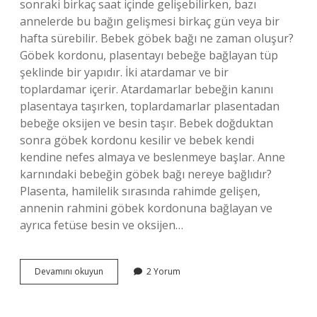
sonraki birkaç saat içinde gelişebilirken, bazı
annelerde bu bağın gelişmesi birkaç gün veya bir
hafta sürebilir. Bebek göbek bağı ne zaman oluşur?
Göbek kordonu, plasentayı bebeğe bağlayan tüp
şeklinde bir yapıdır. İki atardamar ve bir
toplardamar içerir. Atardamarlar bebeğin kanını
plasentaya taşırken, toplardamarlar plasentadan
bebeğe oksijen ve besin taşır. Bebek doğduktan
sonra göbek kordonu kesilir ve bebek kendi
kendine nefes almaya ve beslenmeye başlar. Anne
karnındaki bebeğin göbek bağı nereye bağlıdır?
Plasenta, hamilelik sırasında rahimde gelişen,
annenin rahmini göbek kordonuna bağlayan ve
ayrıca fetüse besin ve oksijen…
Anne
Devamını okuyun
2 Yorum
Ile
Bebek
Arasındaki