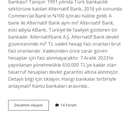
bankası? Tanışın: 1991 yılında Türk bankacılık
sektörüne katılan Alternatif Bank, 2016 yılı sonunda
Commercial Bank’ın %100 iştiraki haline geldi. A
bank ile Alternatif Bank aynı mı? Alternatif Bank,
eski adıyla ABank, Türkiye’de faaliyet gösteren bir
bankadır. Alternatifbank A.Ş. Alternatif Bank devlet
güvencesinde mi? TL vadeli hesap faiz oranları brüt
faiz oranlarıdır. Vadesinden önce zarar gören
hesaplar için faiz alınmayacaktır. 7 Aralık 2023’te
yayınlanan yönetmelikle 650.000 TL’ye kadar olan
tasarruf hesapları devlet garantisi altına alınmıştır.
Detaylı bilgi için tıklayın. Hangi bankalar birbiriyle
anlaşmalı? Kamu bankaları arasında…
Alternatif
Devamını okuyun
14 Yorum
Bank
Hangi
Banka
Ile