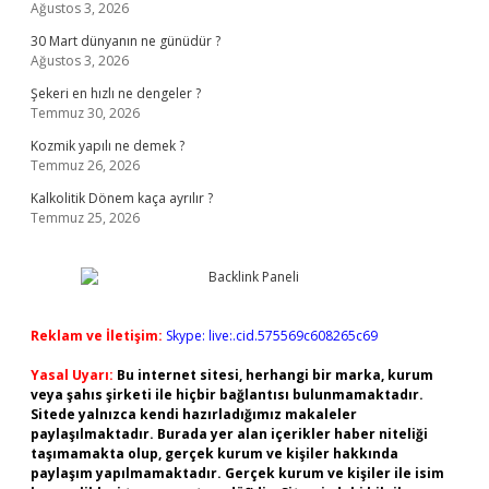
Ağustos 3, 2026
30 Mart dünyanın ne günüdür ?
Ağustos 3, 2026
Şekeri en hızlı ne dengeler ?
Temmuz 30, 2026
Kozmik yapılı ne demek ?
Temmuz 26, 2026
Kalkolitik Dönem kaça ayrılır ?
Temmuz 25, 2026
Reklam ve İletişim:
Skype: live:.cid.575569c608265c69
Yasal Uyarı:
Bu internet sitesi, herhangi bir marka, kurum
veya şahıs şirketi ile hiçbir bağlantısı bulunmamaktadır.
Sitede yalnızca kendi hazırladığımız makaleler
paylaşılmaktadır. Burada yer alan içerikler haber niteliği
taşımamakta olup, gerçek kurum ve kişiler hakkında
paylaşım yapılmamaktadır. Gerçek kurum ve kişiler ile isim