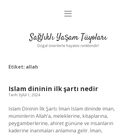
menüyü
Anasayfa
aç
Gizlilik Politikası
Sağlıklı Yaşam Tüyoları
Yasal Uyarı
Doğal önerilerle hayatını renklendir!
Hakkımızda
Etiket:
allah
Islam dininin ilk şartı nedir
Tarih: Eylül 1, 2024
Islam Dininin İlk Şartı: İman Islam dininde iman,
müminlerin Allah’a, meleklerine, kitaplarına,
peygamberlerine, ahiret gününe ve insanların
kaderine inanmaları anlamına gelir. İman,