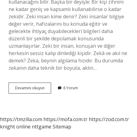
kullanacağını bilir. Başka bir deyişle: Bir kişi zihnini
ne kadar geniş ve kapsamlı kullanabilirse o kadar
zekidir. Zeki insan kime denir? Zeki insanlar bilgiye
değer verir, hafızalarını bu konuda eğitir ve
gelecekte ihtiyaç duyabilecekleri bilgileri daha
düzenli bir şekilde depolamak konusunda
uzmanlaşırlar. Zeki bir insan, konuşan ve diğer
herkesin sessiz kalıp dinlediği kişidir. Zekâ ve akıl ne
demek? Zeka, beynin algılama hızıdır. Bu durumda
zekanın daha teknik bir boyuta, aklın…
Akıllı
Devamını okuyun
6 Yorum
Ve
Zeki
Arasındaki
Fark
Nedir
https://tmzilla.com
https://mofa.com.tr
https://zod.com.tr
knight online
nttgame
Sitemap