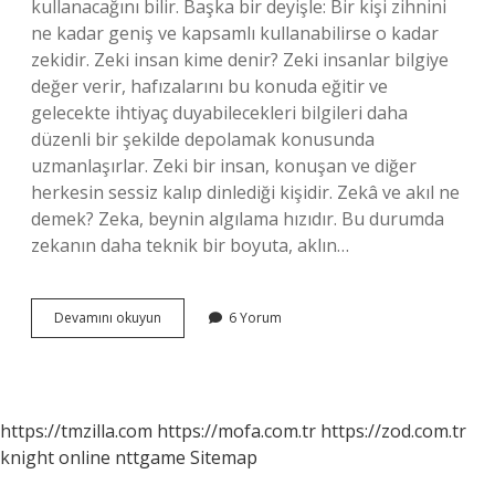
kullanacağını bilir. Başka bir deyişle: Bir kişi zihnini
ne kadar geniş ve kapsamlı kullanabilirse o kadar
zekidir. Zeki insan kime denir? Zeki insanlar bilgiye
değer verir, hafızalarını bu konuda eğitir ve
gelecekte ihtiyaç duyabilecekleri bilgileri daha
düzenli bir şekilde depolamak konusunda
uzmanlaşırlar. Zeki bir insan, konuşan ve diğer
herkesin sessiz kalıp dinlediği kişidir. Zekâ ve akıl ne
demek? Zeka, beynin algılama hızıdır. Bu durumda
zekanın daha teknik bir boyuta, aklın…
Akıllı
Devamını okuyun
6 Yorum
Ve
Zeki
Arasındaki
Fark
Nedir
https://tmzilla.com
https://mofa.com.tr
https://zod.com.tr
knight online
nttgame
Sitemap