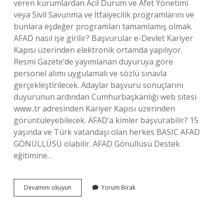
veren kurumlardan Acil Durum ve Afet Yönetimi
veya Sivil Savunma ve İtfaiyecilik programlarını ve
bunlara eşdeğer programları tamamlamış olmak.
AFAD nasıl işe girilir? Başvurular e-Devlet Kariyer
Kapısı üzerinden elektronik ortamda yapılıyor.
Resmi Gazete’de yayımlanan duyuruya göre
personel alımı uygulamalı ve sözlü sınavla
gerçekleştirilecek. Adaylar başvuru sonuçlarını
duyurunun ardından Cumhurbaşkanlığı web sitesi
www..tr adresinden Kariyer Kapısı üzerinden
görüntüleyebilecek. AFAD’a kimler başvurabilir? 15
yaşında ve Türk vatandaşı olan herkes BASIC AFAD
GÖNÜLLÜSÜ olabilir. AFAD Gönüllüsü Destek
eğitimine…
Afad
Devamını okuyun
Yorum Bırak
A
Nasıl
Girilir