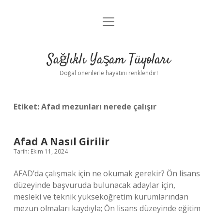
menüyü
Anasayfa
aç
Gizlilik Politikası
Sağlıklı Yaşam Tüyoları
Yasal Uyarı
Doğal önerilerle hayatını renklendir!
Hakkımızda
Etiket:
Afad mezunları nerede çalışır
Afad A Nasıl Girilir
Tarih: Ekim 11, 2024
AFAD’da çalışmak için ne okumak gerekir? Ön lisans
düzeyinde başvuruda bulunacak adaylar için,
mesleki ve teknik yükseköğretim kurumlarından
mezun olmaları kaydıyla; Ön lisans düzeyinde eğitim