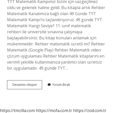
TYT Matematik Kampımız bizim için vazgeçilmez
oldu ve gelenek haline geldi. Bu kitapla artık Rehber
Matematik Kanalımıza bağlı olan 49 Günde TYT
Matematik Kampı’nı taçlandırıyoruz. 49 günde TYT
Matematik Hangi Seviye? 11. sınıf matematik
rehberi ile üniversite sınavına çalışmaya
başlayabilirsiniz. Bu kitap konuları anlamak için
mükemmeldir. Rehber matematik ücretli mi? Rehber
Matematik (Google Play) Rehber Matematik video
çözüm uygulaması Rehber Matematik kitaplarını en
verimli şekilde kullanmanıza yardımcı olan ücretsiz
bir uygulamadır. 49 günde TYT…
Rehber
Devamını okuyun
Yorum Bırak
Matematik
49
Günde
Tyt
2024
https://tmzilla.com
https://mofa.com.tr
https://zod.com.tr
Ne