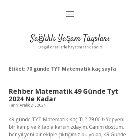
menüyü
Anasayfa
aç
Gizlilik Politikası
Sağlıklı Yaşam Tüyoları
Yasal Uyarı
Doğal önerilerle hayatını renklendir!
Hakkımızda
Etiket:
70 günde TYT Matematik kaç sayfa
Rehber Matematik 49 Günde Tyt
2024 Ne Kadar
Tarih: Aralık 21, 2024
49 günde TYT Matematik Kaç TL? 79.00 ₺ Yepyeni
bir kamp ve kitapla karşınızdayım. Canım dostum,
her yıl yeni bir ekiple çıktığımız bu yolda, 49 Günde