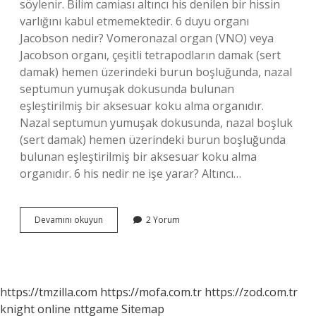
söylenir. Bilim camiası altıncı his denilen bir hissin
varlığını kabul etmemektedir. 6 duyu organı
Jacobson nedir? Vomeronazal organ (VNO) veya
Jacobson organı, çeşitli tetrapodların damak (sert
damak) hemen üzerindeki burun boşluğunda, nazal
septumun yumuşak dokusunda bulunan
eşleştirilmiş bir aksesuar koku alma organıdır.
Nazal septumun yumuşak dokusunda, nazal boşluk
(sert damak) hemen üzerindeki burun boşluğunda
bulunan eşleştirilmiş bir aksesuar koku alma
organıdır. 6 his nedir ne işe yarar? Altıncı…
6
Devamını okuyun
2 Yorum
Duyum
Nedir
https://tmzilla.com
https://mofa.com.tr
https://zod.com.tr
knight online
nttgame
Sitemap