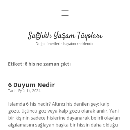
menüyü
Anasayfa
aç
Gizlilik Politikası
Sağlıklı Yaşam Tüyoları
Yasal Uyarı
Doğal önerilerle hayatını renklendir!
Hakkımızda
Etiket:
6 his ne zaman çıktı
6 Duyum Nedir
Tarih: Eylül 14, 2024
Islamda 6 his nedir? Altıncı his denilen şey; kalp
gözü, üçüncü göz veya kalp gözü olarak anılır. Yani;
bir kişinin sadece hislerine dayanarak belirli olayları
algılamasını sağlayan başka bir hissin daha olduğu