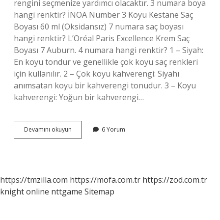
rengini seçmenize yardımcı olacaktır. 3 numara boya
hangi renktir? İNOA Number 3 Koyu Kestane Saç
Boyası 60 ml (Oksidansız) 7 numara saç boyası
hangi renktir? L’Oréal Paris Excellence Krem Saç
Boyası 7 Auburn. 4 numara hangi renktir? 1 – Siyah:
En koyu tondur ve genellikle çok koyu saç renkleri
için kullanılır. 2 – Çok koyu kahverengi: Siyahı
anımsatan koyu bir kahverengi tonudur. 3 – Koyu
kahverengi: Yoğun bir kahverengi…
Kahve
Devamını okuyun
6 Yorum
Tonları
Kaç
Numara
https://tmzilla.com
https://mofa.com.tr
https://zod.com.tr
knight online
nttgame
Sitemap