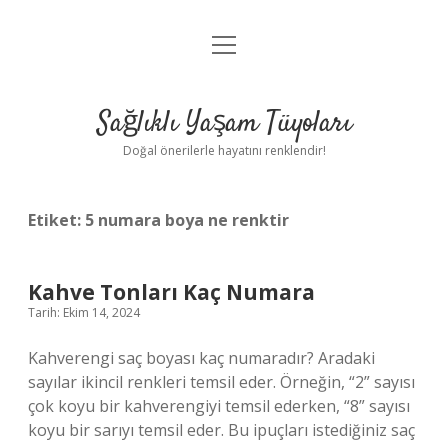
menüyü
Anasayfa
aç
Gizlilik Politikası
Sağlıklı Yaşam Tüyoları
Yasal Uyarı
Doğal önerilerle hayatını renklendir!
Hakkımızda
Etiket:
5 numara boya ne renktir
Kahve Tonları Kaç Numara
Tarih: Ekim 14, 2024
Kahverengi saç boyası kaç numaradır? Aradaki
sayılar ikincil renkleri temsil eder. Örneğin, “2” sayısı
çok koyu bir kahverengiyi temsil ederken, “8” sayısı
koyu bir sarıyı temsil eder. Bu ipuçları istediğiniz saç