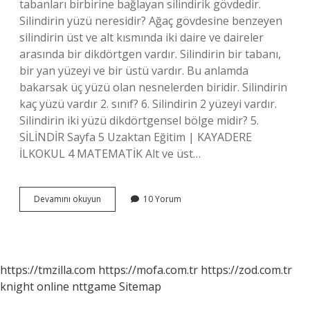
tabanları birbirine bağlayan silindirik gövdedir.
Silindirin yüzü neresidir? Ağaç gövdesine benzeyen
silindirin üst ve alt kısmında iki daire ve daireler
arasında bir dikdörtgen vardır. Silindirin bir tabanı,
bir yan yüzeyi ve bir üstü vardır. Bu anlamda
bakarsak üç yüzü olan nesnelerden biridir. Silindirin
kaç yüzü vardır 2. sınıf? 6. Silindirin 2 yüzeyi vardır.
Silindirin iki yüzü dikdörtgensel bölge midir? 5.
SİLİNDİR Sayfa 5 Uzaktan Eğitim | KAYADERE
İLKOKUL 4 MATEMATİK Alt ve üst…
Silindirin
Devamını okuyun
10 Yorum
Iki
Yüzü
Nedir
https://tmzilla.com
https://mofa.com.tr
https://zod.com.tr
knight online
nttgame
Sitemap