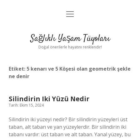
menüyü
Anasayfa
aç
Gizlilik Politikası
Sağlıklı Yaşam Tüyoları
Yasal Uyarı
Doğal önerilerle hayatını renklendir!
Hakkımızda
Etiket:
5 kenarı ve 5 Köşesi olan geometrik şekle
ne denir
Silindirin Iki Yüzü Nedir
Tarih: Ekim 15, 2024
Silindirin iki yüzeyi nedir? Bir silindirin yüzeyleri üst
taban, alt taban ve yan yüzeylerdir. Bir silindirin iki
tabanı vardır: üst taban ve alt taban. Yanal yüzey, bu