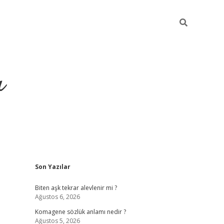
ı
Sidebar
Son Yazılar
vdcasino 
Biten aşk tekrar alevlenir mi ?
Ağustos 6, 2026
Komagene sözlük anlamı nedir ?
Ağustos 5, 2026