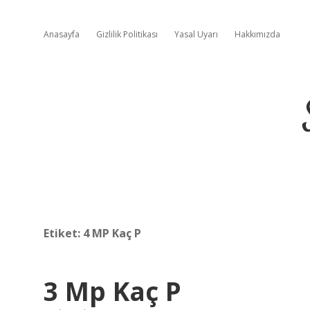
Anasayfa
Gizlilik Politikası
Yasal Uyarı
Hakkımızda
Etiket:
4 MP Kaç P
3 Mp Kaç P