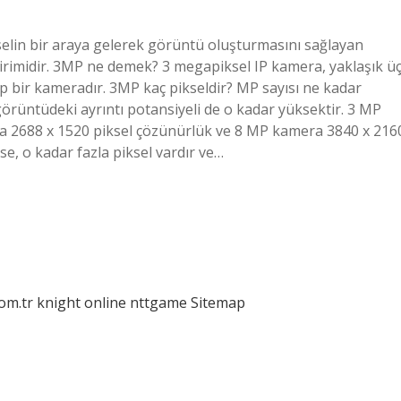
selin bir araya gelerek görüntü oluşturmasını sağlayan
 birimidir. 3MP ne demek? 3 megapiksel IP kamera, yaklaşık ü
p bir kameradır. 3MP kaç pikseldir? MP sayısı ne kadar
 görüntüdeki ayrıntı potansiyeli de o kadar yüksektir. 3 MP
a 2688 x 1520 piksel çözünürlük ve 8 MP kamera 3840 x 216
e, o kadar fazla piksel vardır ve…
com.tr
knight online
nttgame
Sitemap