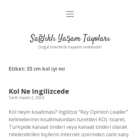
menüyü
Anasayfa
aç
Gizlilik Politikası
Sağlıklı Yaşam Tüyoları
Yasal Uyarı
Doğal önerilerle hayatını renklendir!
Hakkımızda
Etiket:
33 cm kol iyi mi
Kol Ne Ingilizcede
Tarih: Kasım 2, 2024
Kol neyin kısaltması? İngilizce “Key Opinion Leader”
kelimelerinin kısaltmasından türetilen KOL ticaret,
Türkçede kanaat önderi veya kanaat önderi olarak
nitelendirilen kişilerin internet üzerinden canlı satış