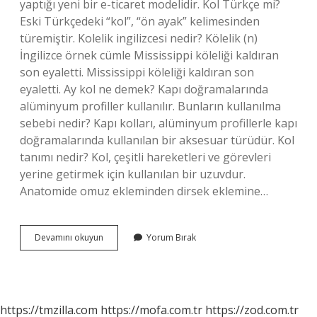
yaptığı yeni bir e-ticaret modelidir. Kol Türkçe mi?
Eski Türkçedeki “kol”, “ön ayak” kelimesinden
türemiştir. Kolelik ingilizcesi nedir? Kölelik (n)
İngilizce örnek cümle Mississippi köleliği kaldıran
son eyaletti. Mississippi köleliği kaldıran son
eyaletti. Ay kol ne demek? Kapı doğramalarında
alüminyum profiller kullanılır. Bunların kullanılma
sebebi nedir? Kapı kolları, alüminyum profillerle kapı
doğramalarında kullanılan bir aksesuar türüdür. Kol
tanımı nedir? Kol, çeşitli hareketleri ve görevleri
yerine getirmek için kullanılan bir uzuvdur.
Anatomide omuz ekleminden dirsek eklemine…
Kol
Devamını okuyun
Yorum Bırak
Ne
Ingilizcede
https://tmzilla.com
https://mofa.com.tr
https://zod.com.tr