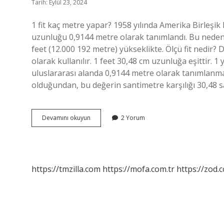
Tarih: Eylül 23, 2024
1 fit kaç metre yapar? 1958 yılında Amerika Birleşik
uzunluğu 0,9144 metre olarak tanımlandı. Bu nedenle 
feet (12.000 192 metre) yükseklikte. Ölçü fit nedir? 
olarak kullanılır. 1 feet 30,48 cm uzunluğa eşittir. 
uluslararası alanda 0,9144 metre olarak tanımlanmak
olduğundan, bu değerin santimetre karşılığı 30,48 sa
1
Devamını okuyun
2 Yorum
Fit
Kaç
Metre
Yapıyor
https://tmzilla.com
https://mofa.com.tr
https://zod.