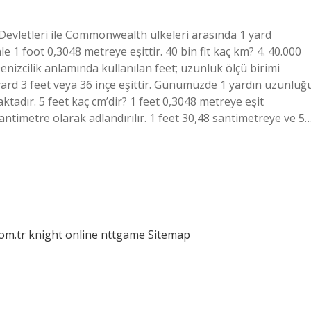
 Devletleri ile Commonwealth ülkeleri arasında 1 yard
1 foot 0,3048 metreye eşittir. 40 bin fit kaç km? 4. 40.000
Denizcilik anlamında kullanılan feet; uzunluk ölçü birimi
1 yard 3 feet veya 36 inçe eşittir. Günümüzde 1 yardın uzunluğ
tadır. 5 feet kaç cm’dir? 1 feet 0,3048 metreye eşit
ntimetre olarak adlandırılır. 1 feet 30,48 santimetreye ve 5
com.tr
knight online
nttgame
Sitemap