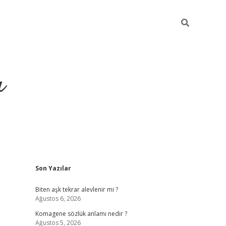
ı
Sidebar
Son Yazılar
vdcasino
Biten aşk tekrar alevlenir mi ?
Ağustos 6, 2026
Komagene sözlük anlamı nedir ?
Ağustos 5, 2026