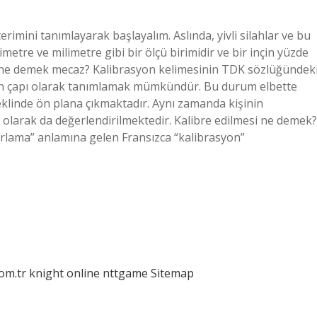
rimini tanımlayarak başlayalım. Aslında, yivli silahlar ve bu
timetre ve milimetre gibi bir ölçü birimidir ve bir inçin yüzde
libre ne demek mecaz? Kalibrasyon kelimesinin TDK sözlüğündek
un çapı olarak tanımlamak mümkündür. Bu durum elbette
eklinde ön plana çıkmaktadır. Aynı zamanda kişinin
ı olarak da değerlendirilmektedir. Kalibre edilmesi ne demek?
rlama” anlamına gelen Fransızca “kalibrasyon”
com.tr
knight online
nttgame
Sitemap