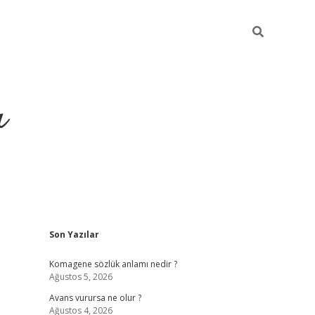
ı
Sidebar
Son Yazılar
vdcasino giriş
Komagene sözlük anlamı nedir ?
Ağustos 5, 2026
Avans vurursa ne olur ?
Ağustos 4, 2026