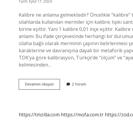
Tarih: Eylül 17, 2024
Kalibre ne anlama gelmektedir? Öncelikle “kalibre” te
silahlarda kullanılan mermiler için kalibre; tıpkı san
birine eşittir. Yani 1 kalibre 0,01 inçe eşittir. Ka
anlamı: Bu ifade çerçevesinde herhangi bir durum
silaha bağlı olarak merminin çapının belirlenmesi ş
karakterine ve davranışına dayalı bir metaforik yap
TDK’ya göre kalibrasyon, Türkçe’de “ölçüm” ve “aya
kelimesinden…
Kalibre
Devamını okuyun
2 Yorum
Türkçe
Ne
Demek
https://tmzilla.com
https://mofa.com.tr
https://zod.