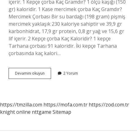
içerir. 1 Kepçe çorba Kaç Gramdır? 1 ölçü kaşığı (150
gr) kaloridir. 1 Kase mercimek çorba Kaç Gramdır?
Mercimek Çorbası Bir su bardağı (198 gram) pişmiş
mercimek yaklaşık 230 kaloriye sahiptir ve 39,9 gr
karbonhidrat, 17,9 gr protein, 0,8 gr yağ ve 15,6 gr
lif içerir. 2 Kepçe çorba Kaç Kaloridir? 1 kepçe
Tarhana çorbası 91 kaloridir. İki kepçe Tarhana
çorbasında kaç kalori…
1
Devamını okuyun
2 Yorum
Küçük
Kase
Çorba
Kaç
Ml
https://tmzilla.com
https://mofa.com.tr
https://zod.com.tr
knight online
nttgame
Sitemap