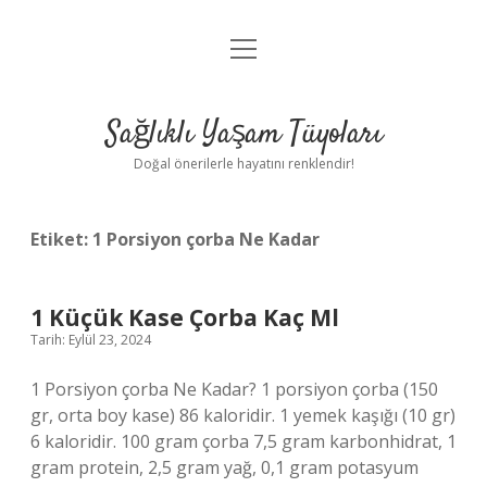
menüyü
Anasayfa
aç
Gizlilik Politikası
Sağlıklı Yaşam Tüyoları
Yasal Uyarı
Doğal önerilerle hayatını renklendir!
Hakkımızda
Etiket:
1 Porsiyon çorba Ne Kadar
1 Küçük Kase Çorba Kaç Ml
Tarih: Eylül 23, 2024
1 Porsiyon çorba Ne Kadar? 1 porsiyon çorba (150
gr, orta boy kase) 86 kaloridir. 1 yemek kaşığı (10 gr)
6 kaloridir. 100 gram çorba 7,5 gram karbonhidrat, 1
gram protein, 2,5 gram yağ, 0,1 gram potasyum