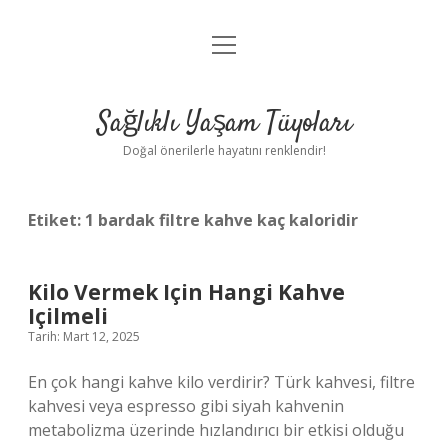
menüyü
Anasayfa
aç
Gizlilik Politikası
Sağlıklı Yaşam Tüyoları
Yasal Uyarı
Doğal önerilerle hayatını renklendir!
Hakkımızda
Etiket:
1 bardak filtre kahve kaç kaloridir
Kilo Vermek Için Hangi Kahve
Içilmeli
Tarih: Mart 12, 2025
En çok hangi kahve kilo verdirir? Türk kahvesi, filtre
kahvesi veya espresso gibi siyah kahvenin
metabolizma üzerinde hızlandırıcı bir etkisi olduğu