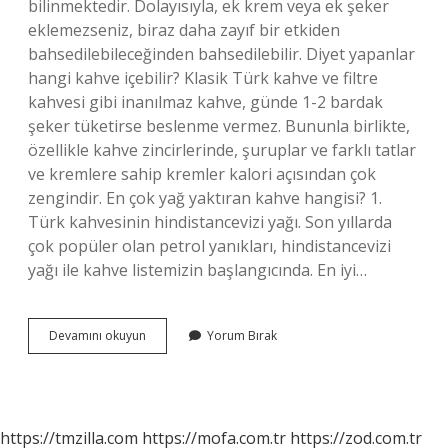
bilinmektedir. Dolayısıyla, ek krem ​​veya ek şeker
eklemezseniz, biraz daha zayıf bir etkiden
bahsedilebileceğinden bahsedilebilir. Diyet yapanlar
hangi kahve içebilir? Klasik Türk kahve ve filtre
kahvesi gibi inanılmaz kahve, günde 1-2 bardak
şeker tüketirse beslenme vermez. Bununla birlikte,
özellikle kahve zincirlerinde, şuruplar ve farklı tatlar
ve kremlere sahip kremler kalori açısından çok
zengindir. En çok yağ yaktıran kahve hangisi? 1.
Türk kahvesinin hindistancevizi yağı. Son yıllarda
çok popüler olan petrol yanıkları, hindistancevizi
yağı ile kahve listemizin başlangıcında. En iyi…
Kilo
Devamını okuyun
Yorum Bırak
Vermek
Için
Hangi
Kahve
Içilmeli
https://tmzilla.com
https://mofa.com.tr
https://zod.com.tr